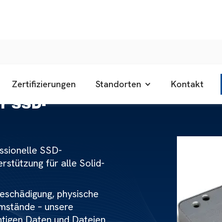
Zertifizierungen
Standorten
Kontakt
ür SSD-
ssionelle SSD-
rstützung für alle Solid-
eschädigung, physische
mstände – unsere
htigen Daten und Dateien