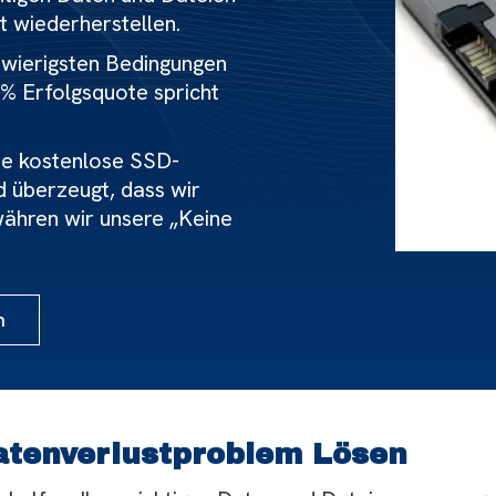
t wiederherstellen.
chwierigsten Bedingungen
 % Erfolgsquote spricht
ne kostenlose SSD-
d überzeugt, dass wir
ähren wir unsere „Keine
n
atenverlustproblem Lösen