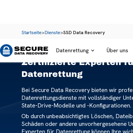
Startseite
>
Dienste
>
SSD Data Recovery
Datenrettung
Über uns
Zertifizierte Experten f
Datenrettung
Bei Secure Data Recovery bieten wir profe
Datenrettungsdienste mit vollständiger Unte
State-Drive-Modelle und -Konfigurationen.
Ob durch unbeabsichtigtes Löschen, Dateib
Schäden oder andere unvorhergesehene U
Experten für Datenrettung können Ihre wic